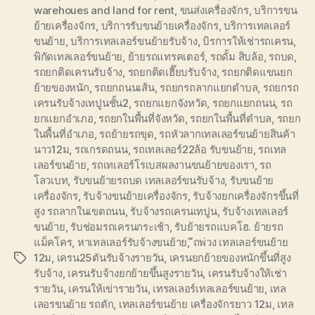
warehoues and land for rent
,
ขนส่งเครื่องจักร
,
บริการขน
ย้ายเครื่องจักร
,
บริการรับขนย้ายเครื่องจักร
,
บริการเทลเลอร์
ขนย้าย
,
บริการเทลเลอร์ขนย้ายรับจ้าง
,
บิรการให้เช่ารถเครน
,
พิกัดเทลเลอร์ขนย้าย
,
ย้ายรถแทรคเตอร์
,
รถดั้ม สิบล้อ
,
รถบด
,
รถยกติดเครนรับจ้าง
,
รถยกติดเฮี๊ยบรับจ้าง
,
รถยกติดแขนยก
ย้ายของหนัก
,
รถยกถนนเส้น
,
รถยกรถลากแยกตำบล
,
รถยกรถ
เครนรับจ้างเทปูนชั้น2
,
รถยกแยกจังหวัด
,
รถยกแยกถนน
,
รถ
ยกแยกอำเภอ
,
รถยกในพื้นที่จังหวัด
,
รถยกในพื้นที่ตำบล
,
รถยก
ในพื้นที่อำเภอ
,
รถย้ายรถขุด
,
รถหัวลากเทลเลอร์ขนย้ายสินค้า
นาว12ม
,
รถเกรดถนน
,
รถเทลเลอร์22ล้อ รับขนย้าย
,
รถเทล
เลอร์ขนย้าย
,
รถเทเลอร์โรเบสผลงานขนย้ายของเรา
,
รถ
โลวเบท
,
รับขนย้ายรถบด เทลเลอร์ขนรับจ้าง
,
รับขนย้าย
เครื่องจักร
,
รับจ้างขนย้ายเครื่องจักร
,
รับจ้างยกเครื่องจักรขึ้นที่
สูง รถลากในเขตถนน
,
รับจ้างรถเครนเทปูน
,
รับจ้างเทลเลอร์
ขนย้าย
,
รับช่อมรถเครนกระเช้า
,
รับย้ายรถแบคโฮ. ย้ายรถ
แม็คโคร
,
หาเทลเลอร์รับจ้างขนย้าย
,
ีถพ่วง เทลเลอร์ขนย้าย
12ม
,
เครน25ตันรับจ้างรายวัน
,
เครนยกย้ายของหนักขึ้นที่สูง
Tags
รับจ้าง
,
เครนรับจ้างยกย้ายขึ้นสูงรายวัน
,
เครนรับจ้างให้เช่า
รายวัน
,
เครนให้เข่ารายวัน
,
เทรลเลอร์เทลเลอร์ขนย้าย
,
เทล
เลอรขนย้าย รถตัก
,
เทลเลอร์ขนย้าย เครื่องจักรยาว 12ม
,
เทล