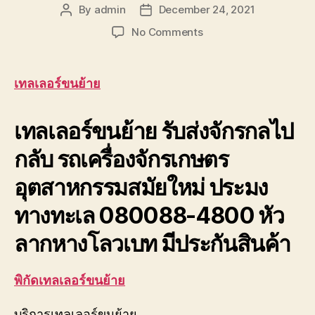
By
admin
December 24, 2021
Post
Post
author
date
on
No Comments
เทล
เลอ
ร์
เทลเลอร์ขนย้าย
ขน
ย้าย
เทลเลอร์ขนย้าย รับส่งจักรกลไป
08189-
00005
กลับ รถเครื่องจักรเกษตร
กำแพงเพชร
ไป
อุตสาหกรรมสมัยใหม่ ประมง
แม่สอด
ทางทะเล 080088-4800 หัว
ลากหางโลวเบท มีประกันสินค้า
พิกัดเทลเลอร์ขนย้าย
บริการเทลเลอร์ขนย้าย