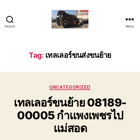
Search
Menu
บริการ
ขน
ย้าย
รถ
Tag:
เทลเลอร์ขนส่งขนย้าย
เทรล
เลอ
ร์
หัว
Categories
ลาก
UNCATEGORIZED
ติดต่อ
เทลเลอร์ขนย้าย 08189-
โทร
089-
00005 กำแพงเพชรไป
182-
4604
แม่สอด