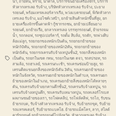
น้ำ
,
ถ่ายหิน
,
ทราย
,
น้ำตาล
,
บริการขนย้ายเครื่องจักร
,
บริการ
หัวลากเทรเลอ รับจ้าง
,
บริษัทหัวลากเทรเลอ รับจ้าง
,
ปะยาง
รถยนต์
,
พร้อมเทรลเลอร์ลากเรือ
,
พว่งแบตรถยนต์
,
พิกัดหัวลาก
เทรเลอ รับจ้าง
,
มอไซค์เวสป้า
,
ยกย้ายสินค้าหนักขึ้นที่สูง
,
ยก
ยายเครื่องจักรขึ้นดาดฟ้า กู้ซากรถชน
,
ยกย้ายเปลี่ยนยาง
รถยนต์
,
ยกย้ายเรือ
,
ยกลากเทรเลอ บรรทุกรถยนต์
,
ย้ายรถจม
น้ำ
,
รถกลอฟ
,
รถซุปเปอร์คาร์
,
รถดั้ม สิบล้อ
,
รถตัก
,
รถพ่วงสิบ
ล้อแม่ลูก
,
รถยกยกของหนักเป้นต้น
,
รถยกยกย้ายของ
หนัก10ตัน
,
รถยกยกย้ายของหนัก2ตัน
,
รถยกยกย้ายของ
หนัก5ตัน
,
รถยกรถเครนรับจ้างเทปูนชั้น2
,
รถยกสิ่งของหนัก
เป็นตัน
,
รถยกในเขต กทม
,
รถยกในเขต ตจว
,
รถสปรอท
,
รถ
Tags
สามล้อ
,
รถฮาเลย์
,
รถเครนกะเช้า
,
รถเครนซ่อมป้ายสูง
,
รถ
เครนติดแขนยกสิ่งของหนัก5ตัน 3ตัน
,
รถเครนยกย้ายของ
หนักในจังหวัด
,
รถเครนยกย้ายของหนักในตำบล
,
รถเครนยก
ย้ายของหนักในอำเภอ
,
รถเครนยกย้ายสิ่งของหนักได้หลายๆ
ตัน
,
รถเครนรับจ้างยกคานตึกชั้น2
,
รถเครนรับจ้างเทปูน
,
รถ
เครนรับจ้างเทปูนตึก
,
รถเครนรับเหมาเทปูน
,
รถเทเลอร์โรเบส
ผลงานขนย้ายของเรา
,
รถโฟคคลิป
,
รถโฟล์คลิฟ
,
รถไถ
,
รับขน
ย้ายรถบด
,
รับจ้างหัวลากเทรเลอ รับจ้าง
,
รับย้ายรถขุด
,
รับย้าย
รถแทรคเตอร์
,
รับย้ายรถแบคโฮ. ย้ายรถแม็คโคร
,
ลาก
,
สไลด์
คาร์รถยนต์ ยกย้ายรถยนต์ไปจังหวัด
,
หัวลากเทรเลอ รับจ้าง
,