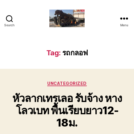
Search
Menu
บริการ
ขน
ย้าย
รถ
Tag:
รถกลอฟ
เทรล
เลอ
ร์
หัว
Categories
ลาก
UNCATEGORIZED
ติดต่อ
หัวลากเทรเลอ รับจ้าง หาง
โทร
089-
โลวเบท พื้นเรียบยาว12-
182-
4604
18ม.