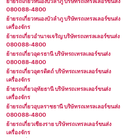
ย้ายรถเกี่ยวหนองบัวลำภู บริษัทรถเทรลเลอร์ขนส่ง
080088-4800
ย้ายรถเกี่ยวหนองบัวลำภู บริษัทรถเทรลเลอร์ขนส่ง
เครื่องจักร
ย้ายรถเกี่ยวอำนาจเจริญ บริษัทรถเทรลเลอร์ขนส่ง
080088-4800
ย้ายรถเกี่ยวอุดรธานี บริษัทรถเทรลเลอร์ขนส่ง
080088-4800
ย้ายรถเกี่ยวอุตรดิตถ์ บริษัทรถเทรลเลอร์ขนส่ง
เครื่องจักร
ย้ายรถเกี่ยวอุทัยธานี บริษัทรถเทรลเลอร์ขนส่ง
เครื่องจักร
ย้ายรถเกี่ยวอุบลราชธานี บริษัทรถเทรลเลอร์ขนส่ง
080088-4800
ย้ายรถเกี่ยวเชียงราย บริษัทรถเทรลเลอร์ขนส่ง
เครื่องจักร