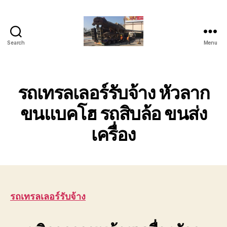
Search
Menu
บริการ
ขน
ย้าย
รถ
รถเทรลเลอร์รับจ้าง หัวลาก
เทรล
เลอ
ขนแบคโฮ รถสิบล้อ ขนส่ง
ร์
เครื่อง
หัว
ลาก
ติดต่อ
โทร
089-
182-
4604
รถเทรลเลอร์รับจ้าง