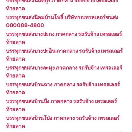
บรรทุกขนส่งนนทบุรี ภาคกลาง รถรับจ้าง เทรลเลอร์
ท้ายลาด
บรรทุกขนส่งนิคมบ้านโพธิ์ บริษัทรถเทรลเลอร์ขนส่ง
080088-4800
บรรทุกขนส่งบางปะกง ภาคกลาง รถรับจ้าง เทรลเลอร์
ท้ายลาด
บรรทุกขนส่งบางปะอิน ภาคกลาง รถรับจ้าง เทรลเลอร์
ท้ายลาด
บรรทุกขนส่งบางละมุง ภาคกลาง รถรับจ้าง เทรลเลอร์
ท้ายลาด
บรรทุกขนส่งบ้านฉาง ภาคกลาง รถรับจ้าง เทรลเลอร์
ท้ายลาด
บรรทุกขนส่งบ้านบึง ภาคกลาง รถรับจ้าง เทรลเลอร์
ท้ายลาด
บรรทุกขนส่งบ้านโป่ง ภาคกลาง รถรับจ้าง เทรลเลอร์
ท้ายลาด