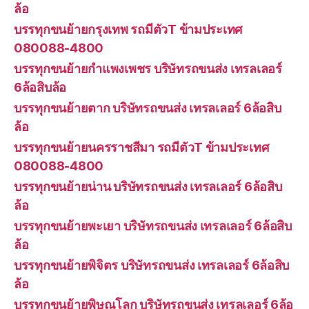
ล้อ
บรรทุกขนย้ายกรุงเทพ รถมีตัวT ข้ามประเทศ
080088-4800
บรรทุกขนย้ายกำแพงเพชร บริษัทรถขนส่ง เทรลเลอร์
6ล้อสิบล้อ
บรรทุกขนย้ายตาก บริษัทรถขนส่ง เทรลเลอร์ 6ล้อสิบ
ล้อ
บรรทุกขนย้ายนครราชสีมา รถมีตัวT ข้ามประเทศ
080088-4800
บรรทุกขนย้ายน่าน บริษัทรถขนส่ง เทรลเลอร์ 6ล้อสิบ
ล้อ
บรรทุกขนย้ายพะเยา บริษัทรถขนส่ง เทรลเลอร์ 6ล้อสิบ
ล้อ
บรรทุกขนย้ายพิจิตร บริษัทรถขนส่ง เทรลเลอร์ 6ล้อสิบ
ล้อ
บรรทุกขนย้ายพิษณุโลก บริษัทรถขนส่ง เทรลเลอร์ 6ล้อ