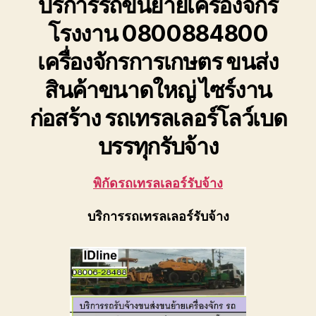
บริการรถขนย้ายเครื่องจักร
โรงงาน 0800884800
เครื่องจักรการเกษตร ขนส่ง
สินค้าขนาดใหญ่ ไซร์งาน
ก่อสร้าง รถเทรลเลอร์โลว์เบด
บรรทุกรับจ้าง
พิกัดรถเทรลเลอร์รับจ้าง
บริการรถเทรลเลอร์รับจ้าง