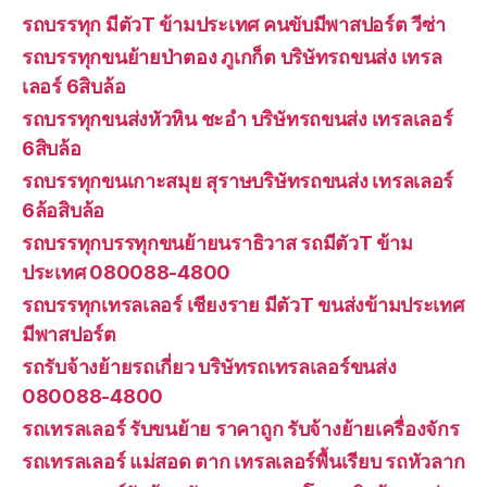
รถบรรทุก มีตัวT ข้ามประเทศ คนขับมีพาสปอร์ต วีซ่า
รถบรรทุกขนย้ายป่าตอง ภูเกก็ต บริษัทรถขนส่ง เทรล
เลอร์ 6สิบล้อ
รถบรรทุกขนส่งหัวหิน ชะอำ บริษัทรถขนส่ง เทรลเลอร์
6สิบล้อ
รถบรรทุกขนเกาะสมุย สุราษบริษัทรถขนส่ง เทรลเลอร์
6ล้อสิบล้อ
รถบรรทุกบรรทุกขนย้ายนราธิวาส รถมีตัวT ข้าม
ประเทศ 080088-4800
รถบรรทุกเทรลเลอร์ เชียงราย มีตัวT ขนส่งข้ามประเทศ
มีพาสปอร์ต
รถรับจ้างย้ายรถเกี่ยว บริษัทรถเทรลเลอร์ขนส่ง
080088-4800
รถเทรลเลอร์ รับขนย้าย ราคาถูก รับจ้างย้ายเครื่องจักร
รถเทรลเลอร์ แม่สอด ตาก เทรลเลอร์พื้นเรียบ รถหัวลาก