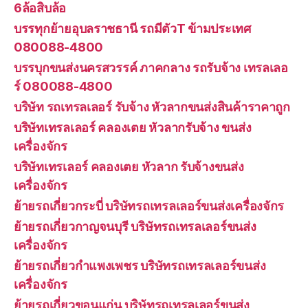
6ล้อสิบล้อ
บรรทุกย้ายอุบลราชธานี รถมีตัวT ข้ามประเทศ
080088-4800
บรรบุกขนส่งนครสวรรค์ ภาคกลาง รถรับจ้าง เทรลเลอ
ร์ 080088-4800
บริษัท รถเทรลเลอร์ รับจ้าง หัวลากขนส่งสินค้าราคาถูก
บริษัทเทรลเลอร์ คลองเตย หัวลากรับจ้าง ขนส่ง
เครื่องจักร
บริษัทเทรเลอร์ คลองเตย หัวลาก รับจ้างขนส่ง
เครื่องจักร
ย้ายรถเกี่ยวกระบี่ บริษัทรถเทรลเลอร์ขนส่งเครื่องจักร
ย้ายรถเกี่ยวกาญจนบุรี บริษัทรถเทรลเลอร์ขนส่ง
เครื่องจักร
ย้ายรถเกี่ยวกำแพงเพชร บริษัทรถเทรลเลอร์ขนส่ง
เครื่องจักร
ย้ายรถเกี่ยวขอนแก่น บริษัทรถเทรลเลอร์ขนส่ง