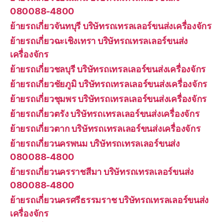
080088-4800
ย้ายรถเกี่ยวจันทบุรี บริษัทรถเทรลเลอร์ขนส่งเครื่องจักร
ย้ายรถเกี่ยวฉะเชิงเทรา บริษัทรถเทรลเลอร์ขนส่ง
เครื่องจักร
ย้ายรถเกี่ยวชลบุรี บริษัทรถเทรลเลอร์ขนส่งเครื่องจักร
ย้ายรถเกี่ยวชัยภูมิ บริษัทรถเทรลเลอร์ขนส่งเครื่องจักร
ย้ายรถเกี่ยวชุมพร บริษัทรถเทรลเลอร์ขนส่งเครื่องจักร
ย้ายรถเกี่ยวตรัง บริษัทรถเทรลเลอร์ขนส่งเครื่องจักร
ย้ายรถเกี่ยวตาก บริษัทรถเทรลเลอร์ขนส่งเครื่องจักร
ย้ายรถเกี่ยวนครพนม บริษัทรถเทรลเลอร์ขนส่ง
080088-4800
ย้ายรถเกี่ยวนครราชสีมา บริษัทรถเทรลเลอร์ขนส่ง
080088-4800
ย้ายรถเกี่ยวนครศรีธรรมราช บริษัทรถเทรลเลอร์ขนส่ง
เครื่องจักร