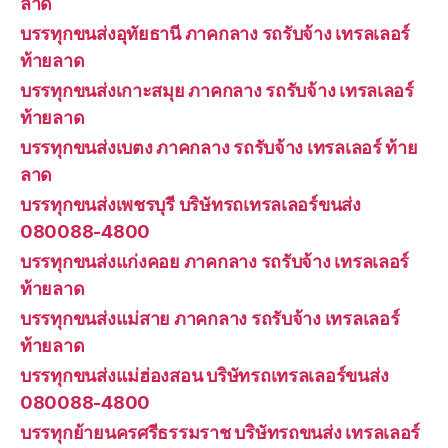
ลาด
บรรทุกขนส่งอุทัยธานี ภาคกลาง รถรับจ้าง เทรลเลอร์
ท้ายลาด
บรรทุกขนส่งเกาะสมุย ภาคกลาง รถรับจ้าง เทรลเลอร์
ท้ายลาด
บรรทุกขนส่งเบตง ภาคกลาง รถรับจ้าง เทรลเลอร์ ท้าย
ลาด
บรรทุกขนส่งเพชรบุรี บริษัทรถเทรลเลอร์ขนส่ง
080088-4800
บรรทุกขนส่งแก่งคอย ภาคกลาง รถรับจ้าง เทรลเลอร์
ท้ายลาด
บรรทุกขนส่งแม่สาย ภาคกลาง รถรับจ้าง เทรลเลอร์
ท้ายลาด
บรรทุกขนส่งแม่ฮ่องสอน บริษัทรถเทรลเลอร์ขนส่ง
080088-4800
บรรทุกย้ายนครศรีธรรมราช บริษัทรถขนส่ง เทรลเลอร์