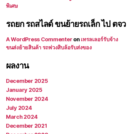
พิเศษ
รถยก รถสไลด์ ขนย้ายรถเล็ก ไป ตจว
A WordPress Commenter
on
เทรลเลอร์รับจ้าง
ขนส่งย้ายสินค้า รถพ่วงสิบล้อรับส่งของ
ผลงาน
December 2025
January 2025
November 2024
July 2024
March 2024
December 2021