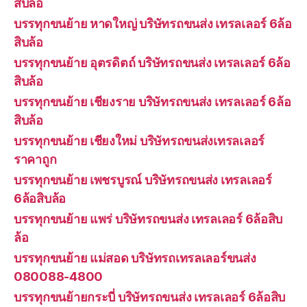
สิบล้อ
บรรทุกขนย้าย หาดใหญ่ บริษัทรถขนส่ง เทรลเลอร์ 6ล้อ
สิบล้อ
บรรทุกขนย้าย อุตรดิตถ์ บริษัทรถขนส่ง เทรลเลอร์ 6ล้อ
สิบล้อ
บรรทุกขนย้าย เชียงราย บริษัทรถขนส่ง เทรลเลอร์ 6ล้อ
สิบล้อ
บรรทุกขนย้าย เชียงใหม่ บริษัทรถขนส่งเทรลเลอร์
ราคาถูก
บรรทุกขนย้าย เพชรบูรณ์ บริษัทรถขนส่ง เทรลเลอร์
6ล้อสิบล้อ
บรรทุกขนย้าย แพร่ บริษัทรถขนส่ง เทรลเลอร์ 6ล้อสิบ
ล้อ
บรรทุกขนย้าย แม่สอด บริษัทรถเทรลเลอร์ขนส่ง
080088-4800
บรรทุกขนย้ายกระบี่ บริษัทรถขนส่ง เทรลเลอร์ 6ล้อสิบ