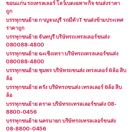
ขอนแก่น รถเทรลเลอร์ โลว์เบดเฉพาะกิจ ขนส่งราคา
ถูก
บรรทุกขนย้าย กาญจนบุรี รถมีตัวT ขนส่งข้ามประเทศ
ราคาถูก
บรรทุกขนย้าย จันทบุรี บริษัทรถเทรลเลอร์ขนส่ง
080088-4800
บรรทุกขนย้าย ฉะเชิงเทรา บริษัทรถเทรลเลอร์ขนส่ง
080088-4800
บรรทุกขนย้าย ชุมพร บริษัทรถขนส่ง เทรลเลอร์ 6ล้อ สิบ
ล้อ
บรรทุกขนย้าย ตรัง บริษัทรถขนส่ง เทรลเลอร์ 6ล้อ สิบ
ล้อ
บรรทุกขนย้าย ตราด บริษัทรถเทรลเลอร์ขนส่ง 08-
8800-0456
บรรทุกขนย้าย นครนายก บริษัทรถเทรลเลอร์ขนส่ง
08-8800-0456