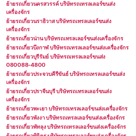
ย้ายรถเกี่ยวนครสวรรค์ บริษัทรถเทรลเลอร์ขนส่ง
เครื่องจักร
ย้ายรถเกี่ยวนราธิวาส บริษัทรถเทรลเลอร์ขนส่ง
เครื่องจักร
ย้ายรถเกี่ยวน่าน บริษัทรถเทรลเลอร์ขนส่งเครื่องจักร
ย้ายรถเกี่ยวบึงกาฬ บริษัทรถเทรลเลอร์ขนส่งเครื่องจักร
ย้ายรถเกี่ยวบุรีรัมย์ บริษัทรถเทรลเลอร์ขนส่ง
080088-4800
ย้ายรถเกี่ยวประจวบคีรีขันธ์ บริษัทรถเทรลเลอร์ขนส่ง
เครื่องจักร
ย้ายรถเกี่ยวปราจีนบุรี บริษัทรถเทรลเลอร์ขนส่ง
เครื่องจักร
ย้ายรถเกี่ยวพะเยา บริษัทรถเทรลเลอร์ขนส่งเครื่องจักร
ย้ายรถเกี่ยวพังงา บริษัทรถเทรลเลอร์ขนส่งเครื่องจักร
ย้ายรถเกี่ยวพัทลุง บริษัทรถเทรลเลอร์ขนส่งเครื่องจักร
ย้ายรถเกี่ยวพิจิตร บริษัทรถเทรลเลอร์ขนส่งเครื่องจักร