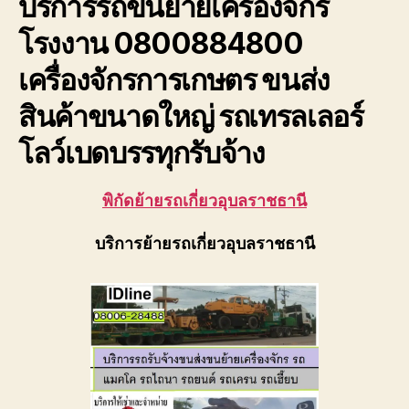
บริการรถขนย้ายเครื่องจักร
โรงงาน 0800884800
เครื่องจักรการเกษตร ขนส่ง
สินค้าขนาดใหญ่ รถเทรลเลอร์
โลว์เบดบรรทุกรับจ้าง
พิกัดย้ายรถเกี่ยวอุบลราชธานี
บริการย้ายรถเกี่ยวอุบลราชธานี