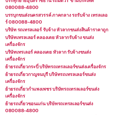
บรรทุกย้ายอุบลราชธานี รถมีตัวT ข้ามประเทศ
080088-4800
บรรบุกขนส่งนครสวรรค์ ภาคกลาง รถรับจ้าง เทรลเลอ
ร์ 080088-4800
บริษัท รถเทรลเลอร์ รับจ้าง หัวลากขนส่งสินค้าราคาถูก
บริษัทเทรลเลอร์ คลองเตย หัวลากรับจ้าง ขนส่ง
เครื่องจักร
บริษัทเทรเลอร์ คลองเตย หัวลาก รับจ้างขนส่ง
เครื่องจักร
ย้ายรถเกี่ยวกระบี่ บริษัทรถเทรลเลอร์ขนส่งเครื่องจักร
ย้ายรถเกี่ยวกาญจนบุรี บริษัทรถเทรลเลอร์ขนส่ง
เครื่องจักร
ย้ายรถเกี่ยวกำแพงเพชร บริษัทรถเทรลเลอร์ขนส่ง
เครื่องจักร
ย้ายรถเกี่ยวขอนแก่น บริษัทรถเทรลเลอร์ขนส่ง
080088-4800