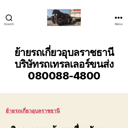
Search
Menu
บริการ
ขน
ย้าย
รถ
ย้ายรถเกี่ยวอุบลราชธานี
เทรล
เลอ
บริษัทรถเทรลเลอร์ขนส่ง
ร์
080088-4800
หัว
ลาก
ติดต่อ
โทร
089-
182-
4604
ย้ายรถเกี่ยวอุบลราชธานี