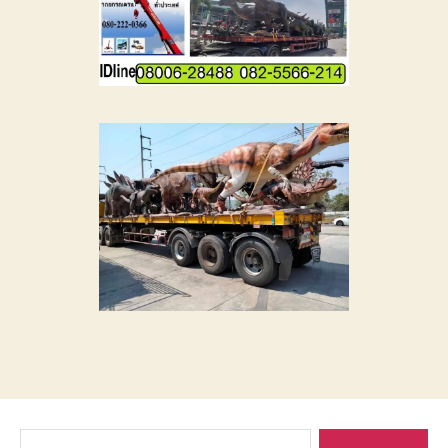
Search