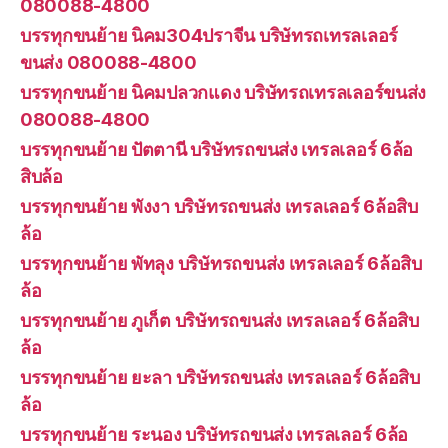
080088-4800
บรรทุกขนย้าย นิคม304ปราจีน บริษัทรถเทรลเลอร์
ขนส่ง 080088-4800
บรรทุกขนย้าย นิคมปลวกแดง บริษัทรถเทรลเลอร์ขนส่ง
080088-4800
บรรทุกขนย้าย ปัตตานี บริษัทรถขนส่ง เทรลเลอร์ 6ล้อ
สิบล้อ
บรรทุกขนย้าย พังงา บริษัทรถขนส่ง เทรลเลอร์ 6ล้อสิบ
ล้อ
บรรทุกขนย้าย พัทลุง บริษัทรถขนส่ง เทรลเลอร์ 6ล้อสิบ
ล้อ
บรรทุกขนย้าย ภูเก็ต บริษัทรถขนส่ง เทรลเลอร์ 6ล้อสิบ
ล้อ
บรรทุกขนย้าย ยะลา บริษัทรถขนส่ง เทรลเลอร์ 6ล้อสิบ
ล้อ
บรรทุกขนย้าย ระนอง บริษัทรถขนส่ง เทรลเลอร์ 6ล้อ