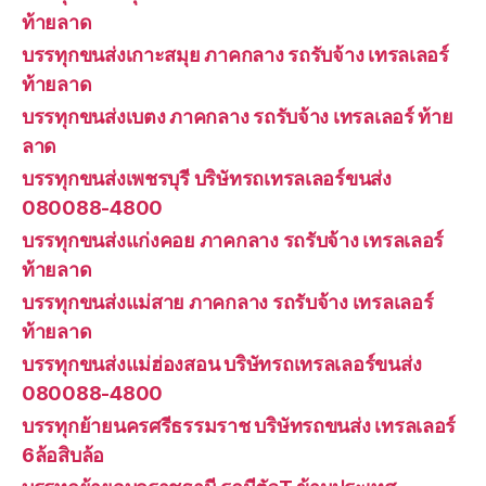
ท้ายลาด
บรรทุกขนส่งเกาะสมุย ภาคกลาง รถรับจ้าง เทรลเลอร์
ท้ายลาด
บรรทุกขนส่งเบตง ภาคกลาง รถรับจ้าง เทรลเลอร์ ท้าย
ลาด
บรรทุกขนส่งเพชรบุรี บริษัทรถเทรลเลอร์ขนส่ง
080088-4800
บรรทุกขนส่งแก่งคอย ภาคกลาง รถรับจ้าง เทรลเลอร์
ท้ายลาด
บรรทุกขนส่งแม่สาย ภาคกลาง รถรับจ้าง เทรลเลอร์
ท้ายลาด
บรรทุกขนส่งแม่ฮ่องสอน บริษัทรถเทรลเลอร์ขนส่ง
080088-4800
บรรทุกย้ายนครศรีธรรมราช บริษัทรถขนส่ง เทรลเลอร์
6ล้อสิบล้อ