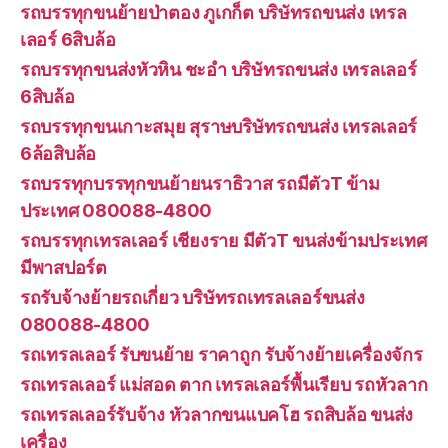
รถบรรทุกขนย้ายป่าตอง ภูเกก็ต บริษัทรถขนส่ง เทรล
เลอร์ 6สิบล้อ
รถบรรทุกขนส่งหัวหิน ชะอำ บริษัทรถขนส่ง เทรลเลอร์
6สิบล้อ
รถบรรทุกขนเกาะสมุย สุราษบริษัทรถขนส่ง เทรลเลอร์
6ล้อสิบล้อ
รถบรรทุกบรรทุกขนย้ายนราธิวาส รถมีตัวT ข้าม
ประเทศ 080088-4800
รถบรรทุกเทรลเลอร์ เชียงราย มีตัวT ขนส่งข้ามประเทศ
มีพาสปอร์ต
รถรับจ้างย้ายรถเกี่ยว บริษัทรถเทรลเลอร์ขนส่ง
080088-4800
รถเทรลเลอร์ รับขนย้าย ราคาถูก รับจ้างย้ายเครื่องจักร
รถเทรลเลอร์ แม่สอด ตาก เทรลเลอร์พื้นเรียบ รถหัวลาก
รถเทรลเลอร์รับจ้าง หัวลากขนแบคโฮ รถสิบล้อ ขนส่ง
เครื่อง