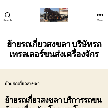
Search
Menu
บริการ
ขน
ย้าย
รถ
ย้ายรถเกี่ยวสงขลา บริษัทรถ
เทรล
เลอ
เทรลเลอร์ขนส่งเครื่องจักร
ร์
หัว
ลาก
ติดต่อ
โทร
089-
ย้ายรถเกี่ยวสงขลา
182-
4604
ย้ายรถเกี่ยวสงขลา
บริการรถขน