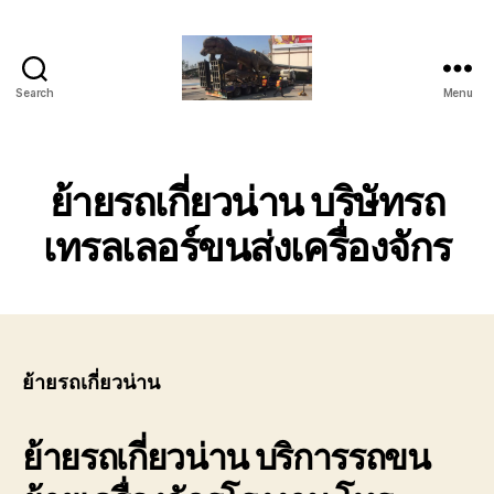
Search
Menu
บริการ
ขน
ย้าย
รถ
ย้ายรถเกี่ยวน่าน บริษัทรถ
เทรล
เลอ
เทรลเลอร์ขนส่งเครื่องจักร
ร์
หัว
ลาก
ติดต่อ
โทร
089-
ย้ายรถเกี่ยวน่าน
182-
4604
ย้ายรถเกี่ยวน่าน
บริการรถขน