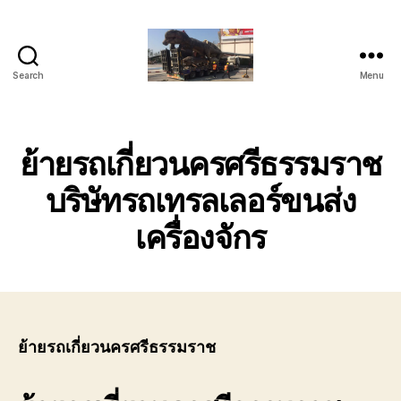
Search
Menu
บริการ
ขน
ย้าย
รถ
ย้ายรถเกี่ยวนครศรีธรรมราช
เทรล
เลอ
บริษัทรถเทรลเลอร์ขนส่ง
ร์
เครื่องจักร
หัว
ลาก
ติดต่อ
โทร
089-
182-
4604
ย้ายรถเกี่ยวนครศรีธรรมราช