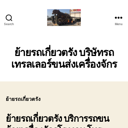
Search
Menu
บริการ
ขน
ย้าย
รถ
ย้ายรถเกี่ยวตรัง บริษัทรถ
เทรล
เลอ
เทรลเลอร์ขนส่งเครื่องจักร
ร์
หัว
ลาก
ติดต่อ
โทร
089-
ย้ายรถเกี่ยวตรัง
182-
4604
ย้ายรถเกี่ยวตรัง
บริการรถขน