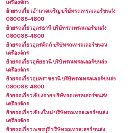
เครื่องจักร
ย้ายรถเกี่ยวอำนาจเจริญ บริษัทรถเทรลเลอร์ขนส่ง
080088-4800
ย้ายรถเกี่ยวอุดรธานี บริษัทรถเทรลเลอร์ขนส่ง
080088-4800
ย้ายรถเกี่ยวอุตรดิตถ์ บริษัทรถเทรลเลอร์ขนส่ง
เครื่องจักร
ย้ายรถเกี่ยวอุทัยธานี บริษัทรถเทรลเลอร์ขนส่ง
เครื่องจักร
ย้ายรถเกี่ยวอุบลราชธานี บริษัทรถเทรลเลอร์ขนส่ง
080088-4800
ย้ายรถเกี่ยวเชียงราย บริษัทรถเทรลเลอร์ขนส่ง
เครื่องจักร
ย้ายรถเกี่ยวเชียงใหม่ บริษัทรถเทรลเลอร์ขนส่ง
เครื่องจักร
ย้ายรถเกี่ยวเพชรบุรี บริษัทรถเทรลเลอร์ขนส่ง