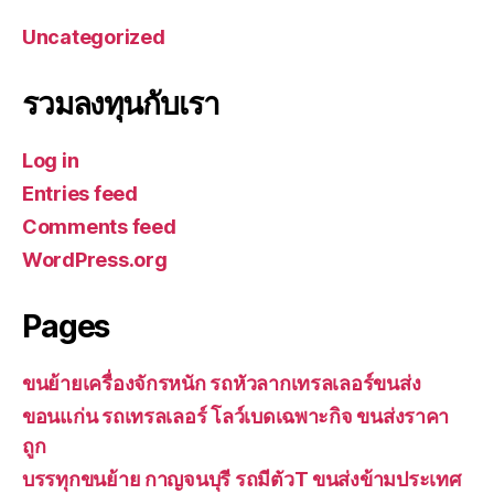
Uncategorized
รวมลงทุนกับเรา
Log in
Entries feed
Comments feed
WordPress.org
Pages
ขนย้ายเครื่องจักรหนัก รถหัวลากเทรลเลอร์ขนส่ง
ขอนแก่น รถเทรลเลอร์ โลว์เบดเฉพาะกิจ ขนส่งราคา
ถูก
บรรทุกขนย้าย กาญจนบุรี รถมีตัวT ขนส่งข้ามประเทศ