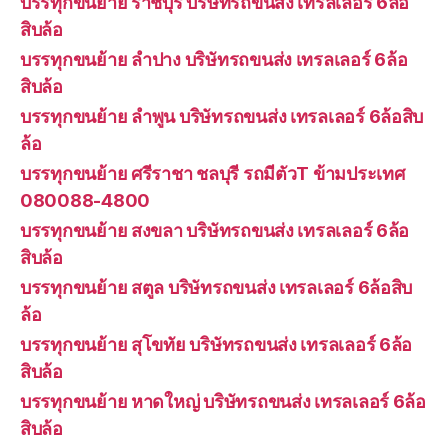
บรรทุกขนย้าย ราชบุรี บริษัทรถขนส่ง เทรลเลอร์ 6ล้อ
สิบล้อ
บรรทุกขนย้าย ลำปาง บริษัทรถขนส่ง เทรลเลอร์ 6ล้อ
สิบล้อ
บรรทุกขนย้าย ลำพูน บริษัทรถขนส่ง เทรลเลอร์ 6ล้อสิบ
ล้อ
บรรทุกขนย้าย ศรีราชา ชลบุรี รถมีตัวT ข้ามประเทศ
080088-4800
บรรทุกขนย้าย สงขลา บริษัทรถขนส่ง เทรลเลอร์ 6ล้อ
สิบล้อ
บรรทุกขนย้าย สตูล บริษัทรถขนส่ง เทรลเลอร์ 6ล้อสิบ
ล้อ
บรรทุกขนย้าย สุโขทัย บริษัทรถขนส่ง เทรลเลอร์ 6ล้อ
สิบล้อ
บรรทุกขนย้าย หาดใหญ่ บริษัทรถขนส่ง เทรลเลอร์ 6ล้อ
สิบล้อ