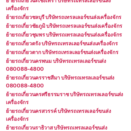
ย้ายรถเกี่ยวฉะเชิงเทรา บริษัทรถเทรลเลอร์ขนส่ง
เครื่องจักร
ย้ายรถเกี่ยวชลบุรี บริษัทรถเทรลเลอร์ขนส่งเครื่องจักร
ย้ายรถเกี่ยวชัยภูมิ บริษัทรถเทรลเลอร์ขนส่งเครื่องจักร
ย้ายรถเกี่ยวชุมพร บริษัทรถเทรลเลอร์ขนส่งเครื่องจักร
ย้ายรถเกี่ยวตรัง บริษัทรถเทรลเลอร์ขนส่งเครื่องจักร
ย้ายรถเกี่ยวตาก บริษัทรถเทรลเลอร์ขนส่งเครื่องจักร
ย้ายรถเกี่ยวนครพนม บริษัทรถเทรลเลอร์ขนส่ง
080088-4800
ย้ายรถเกี่ยวนครราชสีมา บริษัทรถเทรลเลอร์ขนส่ง
080088-4800
ย้ายรถเกี่ยวนครศรีธรรมราช บริษัทรถเทรลเลอร์ขนส่ง
เครื่องจักร
ย้ายรถเกี่ยวนครสวรรค์ บริษัทรถเทรลเลอร์ขนส่ง
เครื่องจักร
ย้ายรถเกี่ยวนราธิวาส บริษัทรถเทรลเลอร์ขนส่ง