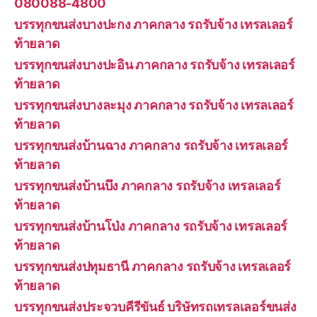
080088-4800
บรรทุกขนส่งบางปะกง ภาคกลาง รถรับจ้าง เทรลเลอร์
ท้ายลาด
บรรทุกขนส่งบางปะอิน ภาคกลาง รถรับจ้าง เทรลเลอร์
ท้ายลาด
บรรทุกขนส่งบางละมุง ภาคกลาง รถรับจ้าง เทรลเลอร์
ท้ายลาด
บรรทุกขนส่งบ้านฉาง ภาคกลาง รถรับจ้าง เทรลเลอร์
ท้ายลาด
บรรทุกขนส่งบ้านบึง ภาคกลาง รถรับจ้าง เทรลเลอร์
ท้ายลาด
บรรทุกขนส่งบ้านโป่ง ภาคกลาง รถรับจ้าง เทรลเลอร์
ท้ายลาด
บรรทุกขนส่งปทุมธานี ภาคกลาง รถรับจ้าง เทรลเลอร์
ท้ายลาด
บรรทุกขนส่งประจวบคีรีขันธ์ บริษัทรถเทรลเลอร์ขนส่ง