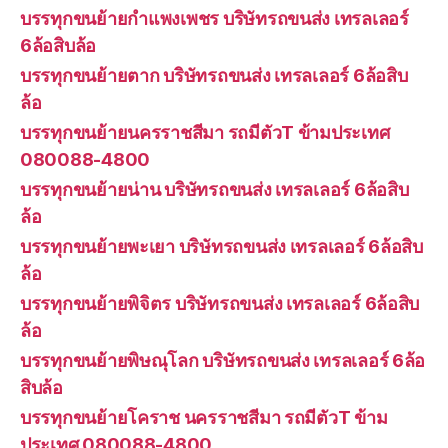
บรรทุกขนย้ายกำแพงเพชร บริษัทรถขนส่ง เทรลเลอร์
6ล้อสิบล้อ
บรรทุกขนย้ายตาก บริษัทรถขนส่ง เทรลเลอร์ 6ล้อสิบ
ล้อ
บรรทุกขนย้ายนครราชสีมา รถมีตัวT ข้ามประเทศ
080088-4800
บรรทุกขนย้ายน่าน บริษัทรถขนส่ง เทรลเลอร์ 6ล้อสิบ
ล้อ
บรรทุกขนย้ายพะเยา บริษัทรถขนส่ง เทรลเลอร์ 6ล้อสิบ
ล้อ
บรรทุกขนย้ายพิจิตร บริษัทรถขนส่ง เทรลเลอร์ 6ล้อสิบ
ล้อ
บรรทุกขนย้ายพิษณุโลก บริษัทรถขนส่ง เทรลเลอร์ 6ล้อ
สิบล้อ
บรรทุกขนย้ายโคราช นครราชสีมา รถมีตัวT ข้าม
ประเทศ 080088-4800