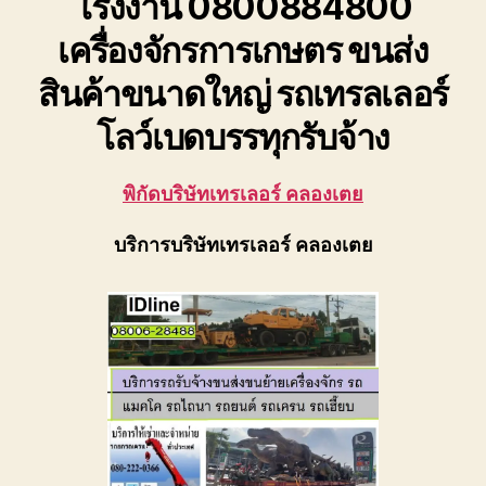
โรงงาน 0800884800
เครื่องจักรการเกษตร ขนส่ง
สินค้าขนาดใหญ่ รถเทรลเลอร์
โลว์เบดบรรทุกรับจ้าง
พิกัดบริษัทเทรเลอร์ คลองเตย
บริการบริษัทเทรเลอร์ คลองเตย