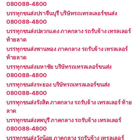
080088-4800
บรรทุกขนส่งปราจีนบุรี บริษัทรถเทรลเลอร์ขนส่ง
080088-4800
บรรทุกขนส่งปลวกแดง ภาคกลาง รถรับจ้าง เทรลเลอร์
ท้ายลาด
บรรทุกขนส่งพานทอง ภาคกลาง รถรับจ้าง เทรลเลอร์
ท้ายลาด
บรรทุกขนส่งมหาชัย บริษัทรถเทรลเลอร์ขนส่ง
080088-4800
บรรทุกขนส่งระยอง บริษัทรถเทรลเลอร์ขนส่ง
080088-4800
บรรทุกขนส่งรังสิต ภาคกลาง รถรับจ้าง เทรลเลอร์ ท้าย
ลาด
บรรทุกขนส่งลพบุรี ภาคกลาง รถรับจ้าง เทรลเลอร์
080088-4800
บรรทุกขนส่งวังน้อย ภาคกลาง รถรับจ้าง เทรลเลอร์