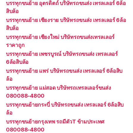
บรรทุกขนย้าย อุตรดิตถ์ บริษัทรถขนส่ง เทรลเลอร์ 6ล้อ
สิบล้อ
บรรทุกขนย้าย เชียงราย บริษัทรถขนส่ง เทรลเลอร์ 6ล้อ
สิบล้อ
บรรทุกขนย้าย เชียงใหม่ บริษัทรถขนส่งเทรลเลอร์
ราคาถูก
บรรทุกขนย้าย เพชรบูรณ์ บริษัทรถขนส่ง เทรลเลอร์
6ล้อสิบล้อ
บรรทุกขนย้าย แพร่ บริษัทรถขนส่ง เทรลเลอร์ 6ล้อสิบ
ล้อ
บรรทุกขนย้าย แม่สอด บริษัทรถเทรลเลอร์ขนส่ง
080088-4800
บรรทุกขนย้ายกระบี่ บริษัทรถขนส่ง เทรลเลอร์ 6ล้อสิบ
ล้อ
บรรทุกขนย้ายกรุงเทพ รถมีตัวT ข้ามประเทศ
080088-4800