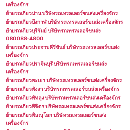
เครื่องจักร
ย้ายรถเกี่ยวน่าน บริษัทรถเทรลเลอร์ขนส่งเครื่องจักร
ย้ายรถเกี่ยวบึงกาฬ บริษัทรถเทรลเลอร์ขนส่งเครื่องจักร
ย้ายรถเกี่ยวบุรีรัมย์ บริษัทรถเทรลเลอร์ขนส่ง
080088-4800
ย้ายรถเกี่ยวประจวบคีรีขันธ์ บริษัทรถเทรลเลอร์ขนส่ง
เครื่องจักร
ย้ายรถเกี่ยวปราจีนบุรี บริษัทรถเทรลเลอร์ขนส่ง
เครื่องจักร
ย้ายรถเกี่ยวพะเยา บริษัทรถเทรลเลอร์ขนส่งเครื่องจักร
ย้ายรถเกี่ยวพังงา บริษัทรถเทรลเลอร์ขนส่งเครื่องจักร
ย้ายรถเกี่ยวพัทลุง บริษัทรถเทรลเลอร์ขนส่งเครื่องจักร
ย้ายรถเกี่ยวพิจิตร บริษัทรถเทรลเลอร์ขนส่งเครื่องจักร
ย้ายรถเกี่ยวพิษณุโลก บริษัทรถเทรลเลอร์ขนส่ง
เครื่องจักร