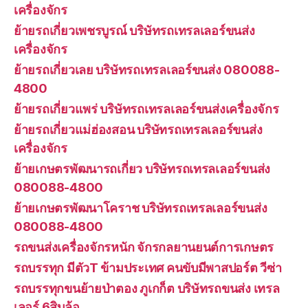
เครื่องจักร
ย้ายรถเกี่ยวเพชรบูรณ์ บริษัทรถเทรลเลอร์ขนส่ง
เครื่องจักร
ย้ายรถเกี่ยวเลย บริษัทรถเทรลเลอร์ขนส่ง 080088-
4800
ย้ายรถเกี่ยวแพร่ บริษัทรถเทรลเลอร์ขนส่งเครื่องจักร
ย้ายรถเกี่ยวแม่ฮ่องสอน บริษัทรถเทรลเลอร์ขนส่ง
เครื่องจักร
ย้ายเกษตรพัฒนารถเกี่ยว บริษัทรถเทรลเลอร์ขนส่ง
080088-4800
ย้ายเกษตรพัฒนาโคราช บริษัทรถเทรลเลอร์ขนส่ง
080088-4800
รถขนส่งเครื่องจักรหนัก จักรกลยานยนต์การเกษตร
รถบรรทุก มีตัวT ข้ามประเทศ คนขับมีพาสปอร์ต วีซ่า
รถบรรทุกขนย้ายป่าตอง ภูเกก็ต บริษัทรถขนส่ง เทรล
เลอร์ 6สิบล้อ