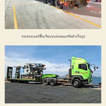
รถเทรลเลอร์พื้นเรียบขนส่งคอนกรีตสำเร็จรูป