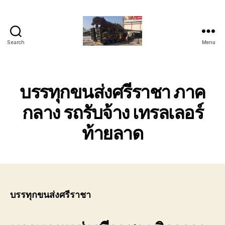
Search
Menu
บริการ
ขน
ย้าย
รถ
บรรทุกขนส่งศรีราชา ภาค
เทรล
เลอ
กลาง รถรับจ้าง เทรลเลอร์
ร์
ท้ายลาด
หัว
ลาก
ติดต่อ
โทร
089-
182-
4604
บรรทุกขนส่งศรีราชา