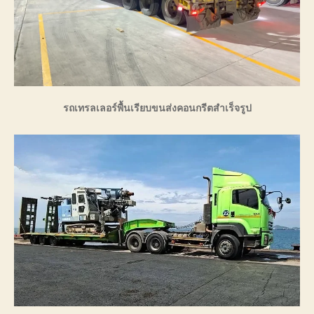
รถเทรลเลอร์พื้นเรียบขนส่งคอนกรีตสำเร็จรูป