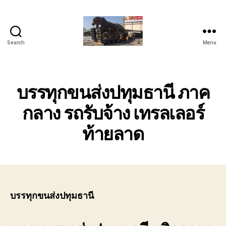
Search
Menu
บริการ
ขน
ย้าย
รถ
บรรทุกขนส่งปทุมธานี ภาค
เทรล
เลอ
กลาง รถรับจ้าง เทรลเลอร์
ร์
ท้ายลาด
หัว
ลาก
ติดต่อ
โทร
089-
182-
4604
บรรทุกขนส่งปทุมธานี