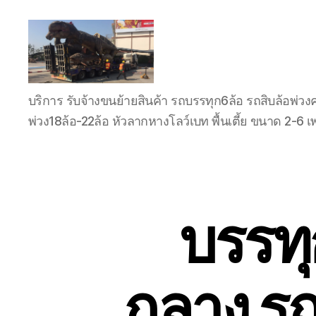
บริการ
บริการ รับจ้างขนย้ายสินค้า รถบรรทุก6ล้อ รถสิบล้อพ่วง
ขน
ย้าย
พ่วง18ล้อ-22ล้อ หัวลากหางโลว์เบท พื้นเตี้ย ขนาด 2-
รถ
เทรล
เลอ
ร์
หัว
บรรทุ
ลาก
ติดต่อ
โทร
089-
182-
กลาง รถ
4604