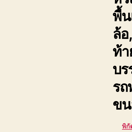
พื้
ล้อ
ท้า
บรร
รถพ
ขนส
พิก