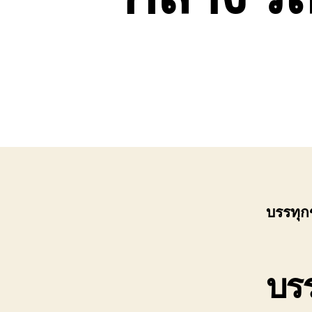
บรรทุก
บรร