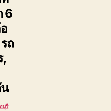
ก 6
้อ
 รถ
ร,
ัน
บุรี