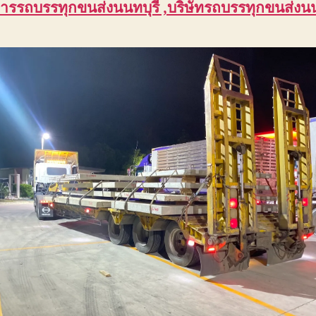
การรถบรรทุกขนส่งนนทบุรี ,บริษัทรถบรรทุกขนส่งนน