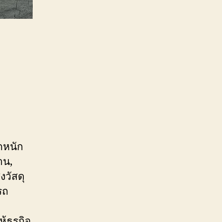
กหนัก
าน,
งวัสดุ
รถ
้ธุรกิจ