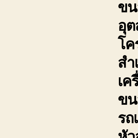
ขนส
อุต
โคร
สำเ
เคร
ขน
รถเ
หัว