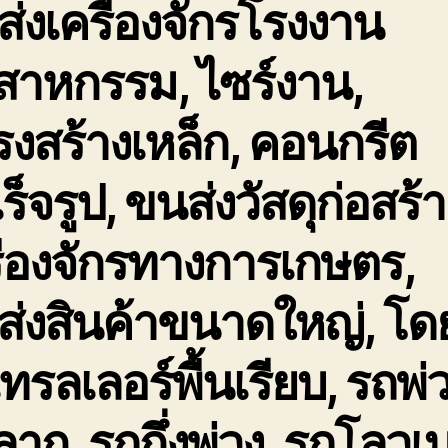
่งเครื่องจักรโรงงาน
สาหกรรม, ไซร์งาน,
งสร้างเหล็ก, คอนกรีต
ร็จรูป, ขนส่งวัสดุก่อสร้า
ื่องจักรทางการเกษตร,
ส่งสินค้าขนาดใหญ่, โด
ทรลเลอร์พื้นเรียบ, รถพ่
ลาก, รถกึ่งพ่วง, รถโลวเ